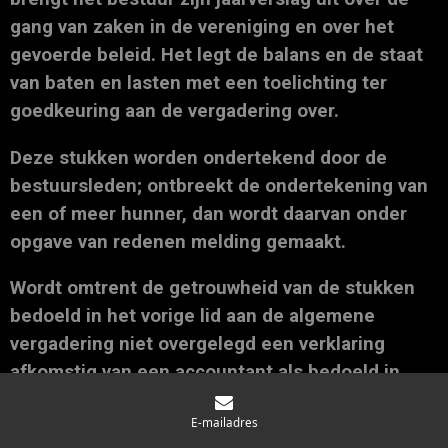
gang van zaken in de vereniging en over het
gevoerde beleid. Het legt de balans en de staat
van baten en lasten met een toelichting ter
goedkeuring aan de vergadering over.
Deze stukken worden ondertekend door de
bestuursleden; ontbreekt de ondertekening van
een of meer hunner, dan wordt daarvan onder
opgave van redenen melding gemaakt.
Wordt omtrent de getrouwheid van de stukken
bedoeld in het vorige lid aan de algemene
vergadering niet overgelegd een verklaring
afkomstig van een accountant als bedoeld in
artikel 393 lid 1 Boek 2 Burgerlijk Wetboek, dan
E-mailadres
benoemt de algemene vergadering, jaarlijks, een