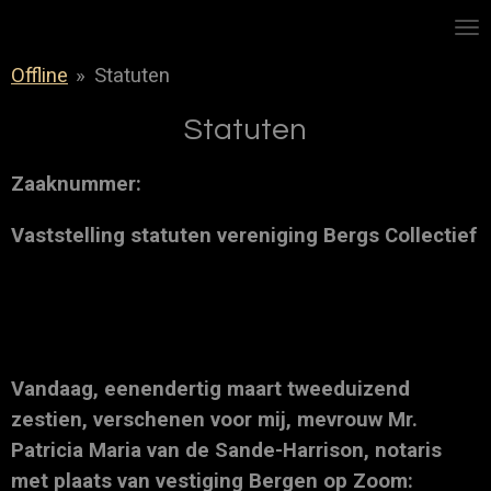
.
Ga
direct
Offline
»
Statuten
naar
de
Statuten
hoofdinhoud
Zaaknummer:
Vaststelling statuten vereniging Bergs Collectief
Vandaag, eenendertig maart tweeduizend
zestien, verschenen voor mij, mevrouw Mr.
Patricia Maria van de Sande-Harrison, notaris
met plaats van vestiging Bergen op Zoom: